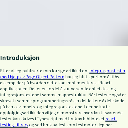
Introduksjon
Etter at jeg publiserte min forrige artikkel om
integrasjonstester
med hjelp av Page Object Pattern
har jeg blitt spurt om å tilby
eksempeler på hvordan dette kan implementeres i React-
applikasjonen. Det er en fordel å kunne samle enhetstes- og
integrasjonstestene i samme mappestruktur. Når testene også er
skrevet i samme programmeringssråk er det lettere å dele kode
på tvers av enhets- og integrasjonstestene. I denne korte
oppfølgingsartikkelen vil jeg demonstrere hvordan tilsvarende
tester kan skrives i Typescript med bruk av biblioteket
react-
testing-library
og ved bruk av Jest som testmotor. Jeg har