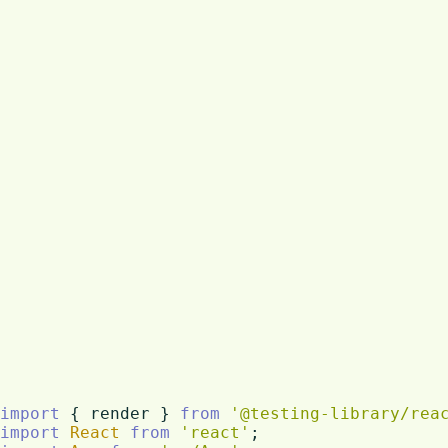
import
 { render } 
from
'@testing-library/rea
import
React
from
'react'