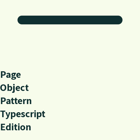
P
a
g
e
O
b
j
e
c
t
P
a
t
t
e
r
n
T
y
p
e
s
c
r
i
p
t
E
d
i
t
i
o
n