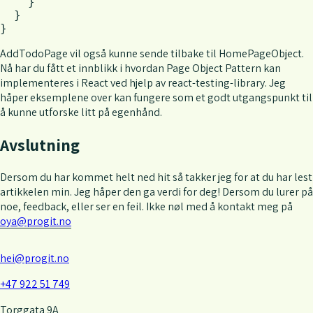
    }

  }

}
AddTodoPage vil også kunne sende tilbake til HomePageObject.
Nå har du fått et innblikk i hvordan Page Object Pattern kan
implementeres i React ved hjelp av react-testing-library. Jeg
håper eksemplene over kan fungere som et godt utgangspunkt til
å kunne utforske litt på egenhånd.
Avslutning
Dersom du har kommet helt ned hit så takker jeg for at du har lest
artikkelen min. Jeg håper den ga verdi for deg! Dersom du lurer på
noe, feedback, eller ser en feil. Ikke nøl med å kontakt meg på
oya@progit.no
hei@progit.no
+47 922 51 749
Torggata 9A