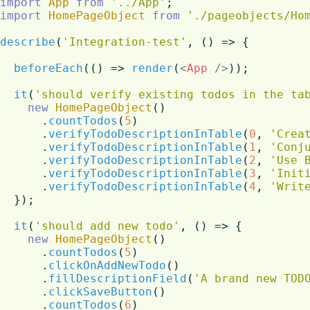
import
App
from
'../App'
import
HomePageObject
from
'./pageobjects/Ho
describe
(
'Integration-test'
, 
() =>
 {

beforeEach
(
() =>
render
(
<
App
 />
));

it
(
'should verify existing todos in the ta
new
HomePageObject
()

      .
countTodos
(
5
)

      .
verifyTodoDescriptionInTable
(
0
, 
'Crea
      .
verifyTodoDescriptionInTable
(
1
, 
'Conj
      .
verifyTodoDescriptionInTable
(
2
, 
'Use 
      .
verifyTodoDescriptionInTable
(
3
, 
'Init
      .
verifyTodoDescriptionInTable
(
4
, 
'Writ
  });

it
(
'should add new todo'
, 
() =>
 {

new
HomePageObject
()

      .
countTodos
(
5
)

      .
clickOnAddNewTodo
()

      .
fillDescriptionField
(
'A brand new TOD
      .
clickSaveButton
()

      .
countTodos
(
6
)
