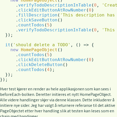
new
HomePageObject
()

      .
verifyTodoDescriptionInTable
(
0
, 
'Crea
      .
clickEditButtonAtRowNumber
(
0
)

      .
fillDescription
(
'This description has
      .
clickSaveButton
()

      .
countTodos
(
5
)

      .
verifyTodoDescriptionInTable
(
0
, 
'This
  });

it
(
'should delete a TODO'
, 
() =>
 {

new
HomePageObject
()

      .
countTodos
(
5
)

      .
clickEditButtonAtRowNumber
(
0
)

      .
clickDeleteButton
()

      .
countTodos
(
4
);

  });

});
Hver test kjører en render av hele applikasjonen som kan sees i
beforeEach-bolken. Deretter initieres et nytt HomePageObject.
Alle videre handlinger skjer via denne klassen. Dette inkluderer å
initiere nye sider. Jeg har valgt å returnere referanse til det aktive
PageObjectet etter hver handling slik at testen kan leses som en
chain med handinger.