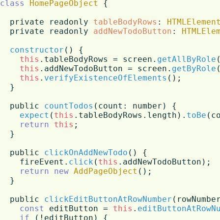
class
HomePageObject
 {

  private readonly 
tableBodyRows
: 
HTMLElemen
  private readonly 
addNewTodoButton
: 
HTMLEle
constructor
(
) {

this
.
tableBodyRows
 = screen.
getAllByRole
this
.
addNewTodoButton
 = screen.
getByRole
this
.
verifyExistenceOfElements
();

  }

  public 
countTodos
(
count: number
) {

expect
(
this
.
tableBodyRows
.
length
).
toBe
(co
return
this
;

  }

  public 
clickOnAddNewTodo
(
) {

    fireEvent.
click
(
this
.
addNewTodoButton
);

return
new
AddPageObject
();

  }

  public 
clickEditButtonAtRowNumber
(
rowNumbe
const
 editButton = 
this
.
editButtonAtRowN
if
 (!editButton) {
