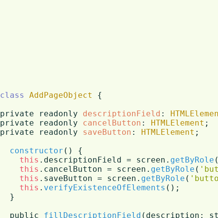
class
AddPageObject
 {

private readonly 
descriptionField
: 
HTMLEleme
private readonly 
cancelButton
: 
HTMLElement
;

private readonly 
saveButton
: 
HTMLElement
;

constructor
(
) {

this
.
descriptionField
 = screen.
getByRole
this
.
cancelButton
 = screen.
getByRole
(
'bu
this
.
saveButton
 = screen.
getByRole
(
'butt
this
.
verifyExistenceOfElements
();

  }

  public 
fillDescriptionField
(
description: s