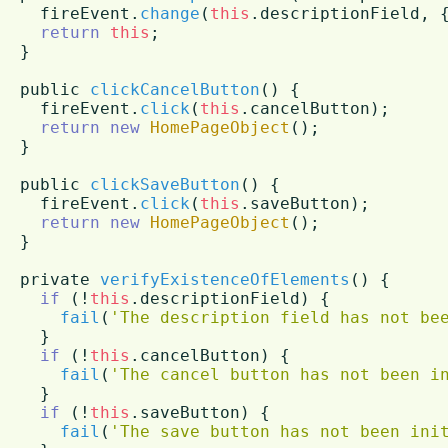
    fireEvent.
change
(
this
.
descriptionField
, 
return
this
;

  }

  public 
clickCancelButton
(
) {

    fireEvent.
click
(
this
.
cancelButton
);

return
new
HomePageObject
();

  }

  public 
clickSaveButton
(
) {

    fireEvent.
click
(
this
.
saveButton
);

return
new
HomePageObject
();

  }

  private 
verifyExistenceOfElements
(
) {

if
 (!
this
.
descriptionField
) {

fail
(
'The description field has not be
    }

if
 (!
this
.
cancelButton
) {

fail
(
'The cancel button has not been i
    }

if
 (!
this
.
saveButton
) {

fail
(
'The save button has not been ini