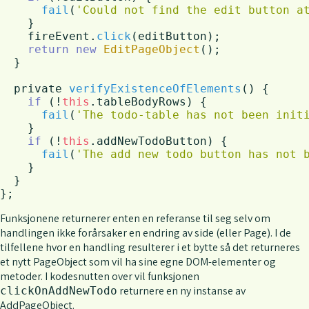
fail
(
'Could not find the edit button a
    }

    fireEvent.
click
(editButton);

return
new
EditPageObject
();

  }

  private 
verifyExistenceOfElements
(
) {

if
 (!
this
.
tableBodyRows
) {

fail
(
'The todo-table has not been init
    }

if
 (!
this
.
addNewTodoButton
) {

fail
(
'The add new todo button has not 
    }

  }

};
Funksjonene returnerer enten en referanse til seg selv om
handlingen ikke forårsaker en endring av side (eller Page). I de
tilfellene hvor en handling resulterer i et bytte så det returneres
et nytt PageObject som vil ha sine egne DOM-elementer og
metoder. I kodesnutten over vil funksjonen
returnere en ny instanse av
clickOnAddNewTodo
AddPageObject.