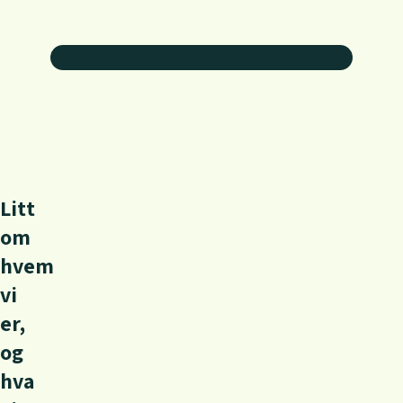
L
i
t
t
o
m
h
v
e
m
v
i
e
r
,
o
g
h
v
a